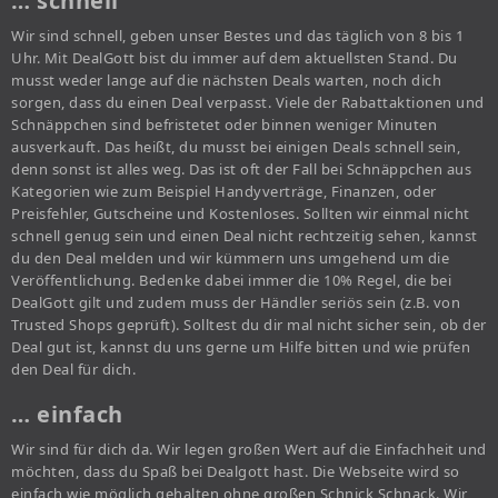
… schnell
Wir sind schnell, geben unser Bestes und das täglich von 8 bis 1
Uhr. Mit DealGott bist du immer auf dem aktuellsten Stand. Du
musst weder lange auf die nächsten Deals warten, noch dich
sorgen, dass du einen Deal verpasst. Viele der Rabattaktionen und
Schnäppchen sind befristetet oder binnen weniger Minuten
ausverkauft. Das heißt, du musst bei einigen Deals schnell sein,
denn sonst ist alles weg. Das ist oft der Fall bei Schnäppchen aus
Kategorien wie zum Beispiel Handyverträge, Finanzen, oder
Preisfehler, Gutscheine und Kostenloses. Sollten wir einmal nicht
schnell genug sein und einen Deal nicht rechtzeitig sehen, kannst
du den Deal melden und wir kümmern uns umgehend um die
Veröffentlichung. Bedenke dabei immer die 10% Regel, die bei
DealGott gilt und zudem muss der Händler seriös sein (z.B. von
Trusted Shops geprüft). Solltest du dir mal nicht sicher sein, ob der
Deal gut ist, kannst du uns gerne um Hilfe bitten und wie prüfen
den Deal für dich.
… einfach
Wir sind für dich da. Wir legen großen Wert auf die Einfachheit und
möchten, dass du Spaß bei Dealgott hast. Die Webseite wird so
einfach wie möglich gehalten ohne großen Schnick Schnack. Wir