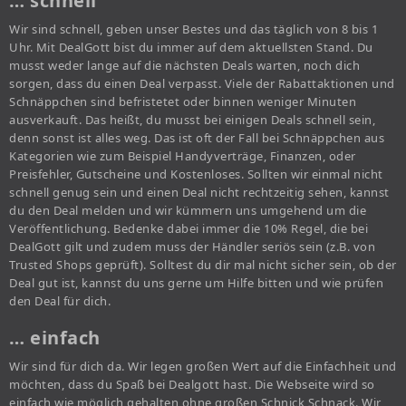
… schnell
Wir sind schnell, geben unser Bestes und das täglich von 8 bis 1
Uhr. Mit DealGott bist du immer auf dem aktuellsten Stand. Du
musst weder lange auf die nächsten Deals warten, noch dich
sorgen, dass du einen Deal verpasst. Viele der Rabattaktionen und
Schnäppchen sind befristetet oder binnen weniger Minuten
ausverkauft. Das heißt, du musst bei einigen Deals schnell sein,
denn sonst ist alles weg. Das ist oft der Fall bei Schnäppchen aus
Kategorien wie zum Beispiel Handyverträge, Finanzen, oder
Preisfehler, Gutscheine und Kostenloses. Sollten wir einmal nicht
schnell genug sein und einen Deal nicht rechtzeitig sehen, kannst
du den Deal melden und wir kümmern uns umgehend um die
Veröffentlichung. Bedenke dabei immer die 10% Regel, die bei
DealGott gilt und zudem muss der Händler seriös sein (z.B. von
Trusted Shops geprüft). Solltest du dir mal nicht sicher sein, ob der
Deal gut ist, kannst du uns gerne um Hilfe bitten und wie prüfen
den Deal für dich.
… einfach
Wir sind für dich da. Wir legen großen Wert auf die Einfachheit und
möchten, dass du Spaß bei Dealgott hast. Die Webseite wird so
einfach wie möglich gehalten ohne großen Schnick Schnack. Wir