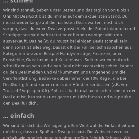
… schnell
Wir sind schnell, geben unser Bestes und das täglich von 8 bis 1
Uhr. Mit DealGott bist du immer auf dem aktuellsten Stand. Du
musst weder lange auf die nächsten Deals warten, noch dich
sorgen, dass du einen Deal verpasst. Viele der Rabattaktionen und
Schnäppchen sind befristetet oder binnen weniger Minuten
ausverkauft. Das heißt, du musst bei einigen Deals schnell sein,
denn sonst ist alles weg. Das ist oft der Fall bei Schnäppchen aus
Kategorien wie zum Beispiel Handyverträge, Finanzen, oder
Preisfehler, Gutscheine und Kostenloses. Sollten wir einmal nicht
schnell genug sein und einen Deal nicht rechtzeitig sehen, kannst
du den Deal melden und wir kümmern uns umgehend um die
Veröffentlichung. Bedenke dabei immer die 10% Regel, die bei
DealGott gilt und zudem muss der Händler seriös sein (z.B. von
Trusted Shops geprüft). Solltest du dir mal nicht sicher sein, ob der
Deal gut ist, kannst du uns gerne um Hilfe bitten und wie prüfen
den Deal für dich.
… einfach
Wir sind für dich da. Wir legen großen Wert auf die Einfachheit und
möchten, dass du Spaß bei Dealgott hast. Die Webseite wird so
einfach wie möglich gehalten ohne großen Schnick Schnack. Wir