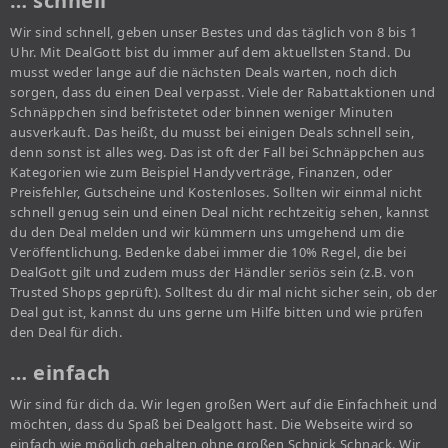
… schnell
Wir sind schnell, geben unser Bestes und das täglich von 8 bis 1
Uhr. Mit DealGott bist du immer auf dem aktuellsten Stand. Du
musst weder lange auf die nächsten Deals warten, noch dich
sorgen, dass du einen Deal verpasst. Viele der Rabattaktionen und
Schnäppchen sind befristetet oder binnen weniger Minuten
ausverkauft. Das heißt, du musst bei einigen Deals schnell sein,
denn sonst ist alles weg. Das ist oft der Fall bei Schnäppchen aus
Kategorien wie zum Beispiel Handyverträge, Finanzen, oder
Preisfehler, Gutscheine und Kostenloses. Sollten wir einmal nicht
schnell genug sein und einen Deal nicht rechtzeitig sehen, kannst
du den Deal melden und wir kümmern uns umgehend um die
Veröffentlichung. Bedenke dabei immer die 10% Regel, die bei
DealGott gilt und zudem muss der Händler seriös sein (z.B. von
Trusted Shops geprüft). Solltest du dir mal nicht sicher sein, ob der
Deal gut ist, kannst du uns gerne um Hilfe bitten und wie prüfen
den Deal für dich.
… einfach
Wir sind für dich da. Wir legen großen Wert auf die Einfachheit und
möchten, dass du Spaß bei Dealgott hast. Die Webseite wird so
einfach wie möglich gehalten ohne großen Schnick Schnack. Wir