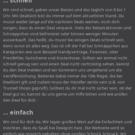
… schnell
Wir sind schnell, geben unser Bestes und das täglich von 8 bis 1
Uhr. Mit DealGott bist du immer auf dem aktuellsten Stand. Du
musst weder lange auf die nächsten Deals warten, noch dich
sorgen, dass du einen Deal verpasst. Viele der Rabattaktionen und
Schnäppchen sind befristetet oder binnen weniger Minuten
ausverkauft. Das heißt, du musst bei einigen Deals schnell sein,
denn sonst ist alles weg. Das ist oft der Fall bei Schnäppchen aus
Kategorien wie zum Beispiel Handyverträge, Finanzen, oder
Preisfehler, Gutscheine und Kostenloses. Sollten wir einmal nicht
schnell genug sein und einen Deal nicht rechtzeitig sehen, kannst
du den Deal melden und wir kümmern uns umgehend um die
Veröffentlichung. Bedenke dabei immer die 10% Regel, die bei
DealGott gilt und zudem muss der Händler seriös sein (z.B. von
Trusted Shops geprüft). Solltest du dir mal nicht sicher sein, ob der
Deal gut ist, kannst du uns gerne um Hilfe bitten und wie prüfen
den Deal für dich.
… einfach
Wir sind für dich da. Wir legen großen Wert auf die Einfachheit und
möchten, dass du Spaß bei Dealgott hast. Die Webseite wird so
einfach wie möglich gehalten ohne großen Schnick Schnack. Wir