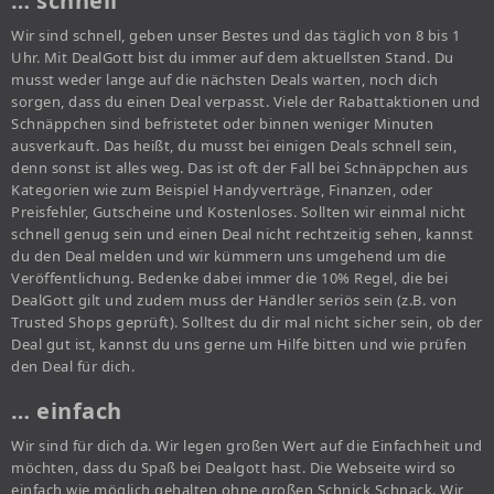
… schnell
Wir sind schnell, geben unser Bestes und das täglich von 8 bis 1
Uhr. Mit DealGott bist du immer auf dem aktuellsten Stand. Du
musst weder lange auf die nächsten Deals warten, noch dich
sorgen, dass du einen Deal verpasst. Viele der Rabattaktionen und
Schnäppchen sind befristetet oder binnen weniger Minuten
ausverkauft. Das heißt, du musst bei einigen Deals schnell sein,
denn sonst ist alles weg. Das ist oft der Fall bei Schnäppchen aus
Kategorien wie zum Beispiel Handyverträge, Finanzen, oder
Preisfehler, Gutscheine und Kostenloses. Sollten wir einmal nicht
schnell genug sein und einen Deal nicht rechtzeitig sehen, kannst
du den Deal melden und wir kümmern uns umgehend um die
Veröffentlichung. Bedenke dabei immer die 10% Regel, die bei
DealGott gilt und zudem muss der Händler seriös sein (z.B. von
Trusted Shops geprüft). Solltest du dir mal nicht sicher sein, ob der
Deal gut ist, kannst du uns gerne um Hilfe bitten und wie prüfen
den Deal für dich.
… einfach
Wir sind für dich da. Wir legen großen Wert auf die Einfachheit und
möchten, dass du Spaß bei Dealgott hast. Die Webseite wird so
einfach wie möglich gehalten ohne großen Schnick Schnack. Wir