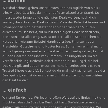
… schnell
Wir sind schnell, geben unser Bestes und das täglich von 8 bis 1
Uhr. Mit DealGott bist du immer auf dem aktuellsten Stand. Du
musst weder lange auf die nächsten Deals warten, noch dich
sorgen, dass du einen Deal verpasst. Viele der Rabattaktionen und
Schnäppchen sind befristetet oder binnen weniger Minuten
ausverkauft. Das heißt, du musst bei einigen Deals schnell sein,
denn sonst ist alles weg. Das ist oft der Fall bei Schnäppchen aus
Kategorien wie zum Beispiel Handyverträge, Finanzen, oder
Preisfehler, Gutscheine und Kostenloses. Sollten wir einmal nicht
schnell genug sein und einen Deal nicht rechtzeitig sehen, kannst
du den Deal melden und wir kümmern uns umgehend um die
Veröffentlichung. Bedenke dabei immer die 10% Regel, die bei
DealGott gilt und zudem muss der Händler seriös sein (z.B. von
Trusted Shops geprüft). Solltest du dir mal nicht sicher sein, ob der
Deal gut ist, kannst du uns gerne um Hilfe bitten und wie prüfen
den Deal für dich.
… einfach
Wir sind für dich da. Wir legen großen Wert auf die Einfachheit und
möchten, dass du Spaß bei Dealgott hast. Die Webseite wird so
einfach wie möglich gehalten ohne großen Schnick Schnack. Wir