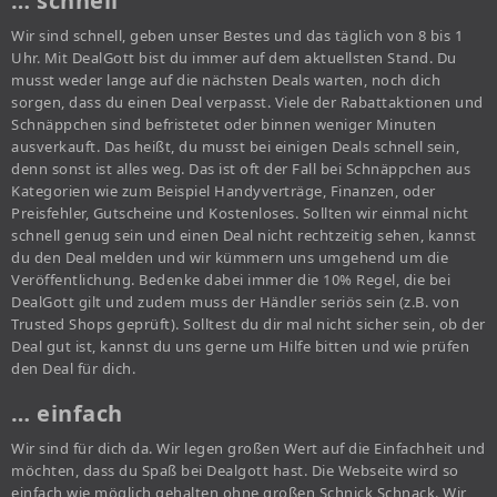
… schnell
Wir sind schnell, geben unser Bestes und das täglich von 8 bis 1
Uhr. Mit DealGott bist du immer auf dem aktuellsten Stand. Du
musst weder lange auf die nächsten Deals warten, noch dich
sorgen, dass du einen Deal verpasst. Viele der Rabattaktionen und
Schnäppchen sind befristetet oder binnen weniger Minuten
ausverkauft. Das heißt, du musst bei einigen Deals schnell sein,
denn sonst ist alles weg. Das ist oft der Fall bei Schnäppchen aus
Kategorien wie zum Beispiel Handyverträge, Finanzen, oder
Preisfehler, Gutscheine und Kostenloses. Sollten wir einmal nicht
schnell genug sein und einen Deal nicht rechtzeitig sehen, kannst
du den Deal melden und wir kümmern uns umgehend um die
Veröffentlichung. Bedenke dabei immer die 10% Regel, die bei
DealGott gilt und zudem muss der Händler seriös sein (z.B. von
Trusted Shops geprüft). Solltest du dir mal nicht sicher sein, ob der
Deal gut ist, kannst du uns gerne um Hilfe bitten und wie prüfen
den Deal für dich.
… einfach
Wir sind für dich da. Wir legen großen Wert auf die Einfachheit und
möchten, dass du Spaß bei Dealgott hast. Die Webseite wird so
einfach wie möglich gehalten ohne großen Schnick Schnack. Wir