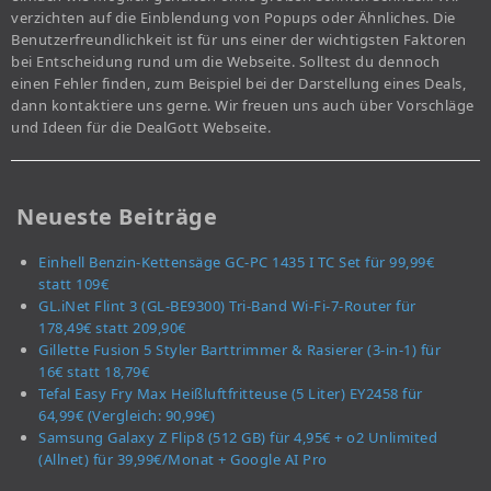
verzichten auf die Einblendung von Popups oder Ähnliches. Die
Benutzerfreundlichkeit ist für uns einer der wichtigsten Faktoren
bei Entscheidung rund um die Webseite. Solltest du dennoch
einen Fehler finden, zum Beispiel bei der Darstellung eines Deals,
dann kontaktiere uns gerne. Wir freuen uns auch über Vorschläge
und Ideen für die DealGott Webseite.
Neueste Beiträge
Einhell Benzin-Kettensäge GC-PC 1435 I TC Set für 99,99€
statt 109€
GL.iNet Flint 3 (GL-BE9300) Tri-Band Wi-Fi-7-Router für
178,49€ statt 209,90€
Gillette Fusion 5 Styler Barttrimmer & Rasierer (3-in-1) für
16€ statt 18,79€
Tefal Easy Fry Max Heißluftfritteuse (5 Liter) EY2458 für
64,99€ (Vergleich: 90,99€)
Samsung Galaxy Z Flip8 (512 GB) für 4,95€ + o2 Unlimited
(Allnet) für 39,99€/Monat + Google AI Pro