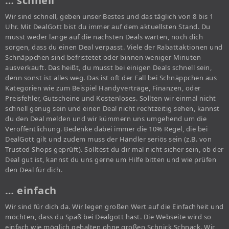
… schnell
Wir sind schnell, geben unser Bestes und das täglich von 8 bis 1
Uhr. Mit DealGott bist du immer auf dem aktuellsten Stand. Du
musst weder lange auf die nächsten Deals warten, noch dich
sorgen, dass du einen Deal verpasst. Viele der Rabattaktionen und
Schnäppchen sind befristetet oder binnen weniger Minuten
ausverkauft. Das heißt, du musst bei einigen Deals schnell sein,
denn sonst ist alles weg. Das ist oft der Fall bei Schnäppchen aus
Kategorien wie zum Beispiel Handyverträge, Finanzen, oder
Preisfehler, Gutscheine und Kostenloses. Sollten wir einmal nicht
schnell genug sein und einen Deal nicht rechtzeitig sehen, kannst
du den Deal melden und wir kümmern uns umgehend um die
Veröffentlichung. Bedenke dabei immer die 10% Regel, die bei
DealGott gilt und zudem muss der Händler seriös sein (z.B. von
Trusted Shops geprüft). Solltest du dir mal nicht sicher sein, ob der
Deal gut ist, kannst du uns gerne um Hilfe bitten und wie prüfen
den Deal für dich.
… einfach
Wir sind für dich da. Wir legen großen Wert auf die Einfachheit und
möchten, dass du Spaß bei Dealgott hast. Die Webseite wird so
einfach wie möglich gehalten ohne großen Schnick Schnack. Wir