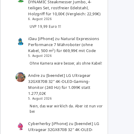
DYNAMIC Steakmesser Jumbo, 4-
teiliges Set, rostfreier Edelstahl,
Holzgriff für 10,00€ (Vergleich: 22,99€)
6. August 2026
UVP 19,99 Euro !!!
iDau [iPhone]
zu
Natural Expressions
Performance 7 Mähroboter (ohne
Kabel, 500 m²) für 669,99€ mit Code
5. August 2026
Ohne Kamera wäre besser, als ohne Kabel!
Andre
zu
[beendet] LG Ultragear
32GX870B 32″ 4K-OLED-Gaming-
Monitor (240 Hz) für 1.099€ statt
1.277,02€
5. August 2026
Nein, das war wirklich da. Aber ist nun vor
bei
Cyberherby [iPhone]
zu
[beendet] LG
Ultragear 32GX870B 32″ 4K-OLED-