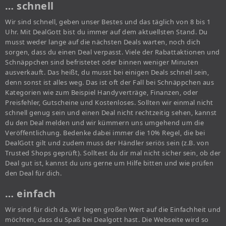
… schnell
Wir sind schnell, geben unser Bestes und das täglich von 8 bis 1
Uhr. Mit DealGott bist du immer auf dem aktuellsten Stand. Du
musst weder lange auf die nächsten Deals warten, noch dich
sorgen, dass du einen Deal verpasst. Viele der Rabattaktionen und
Schnäppchen sind befristetet oder binnen weniger Minuten
ausverkauft. Das heißt, du musst bei einigen Deals schnell sein,
denn sonst ist alles weg. Das ist oft der Fall bei Schnäppchen aus
Kategorien wie zum Beispiel Handyverträge, Finanzen, oder
Preisfehler, Gutscheine und Kostenloses. Sollten wir einmal nicht
schnell genug sein und einen Deal nicht rechtzeitig sehen, kannst
du den Deal melden und wir kümmern uns umgehend um die
Veröffentlichung. Bedenke dabei immer die 10% Regel, die bei
DealGott gilt und zudem muss der Händler seriös sein (z.B. von
Trusted Shops geprüft). Solltest du dir mal nicht sicher sein, ob der
Deal gut ist, kannst du uns gerne um Hilfe bitten und wie prüfen
den Deal für dich.
… einfach
Wir sind für dich da. Wir legen großen Wert auf die Einfachheit und
möchten, dass du Spaß bei Dealgott hast. Die Webseite wird so