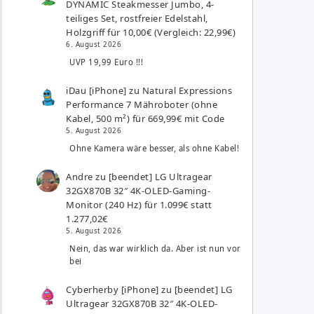
DYNAMIC Steakmesser Jumbo, 4-
teiliges Set, rostfreier Edelstahl,
Holzgriff für 10,00€ (Vergleich: 22,99€)
6. August 2026
UVP 19,99 Euro !!!
iDau [iPhone]
zu
Natural Expressions
Performance 7 Mähroboter (ohne
Kabel, 500 m²) für 669,99€ mit Code
5. August 2026
Ohne Kamera wäre besser, als ohne Kabel!
Andre
zu
[beendet] LG Ultragear
32GX870B 32″ 4K-OLED-Gaming-
Monitor (240 Hz) für 1.099€ statt
1.277,02€
5. August 2026
Nein, das war wirklich da. Aber ist nun vor
bei
Cyberherby [iPhone]
zu
[beendet] LG
Ultragear 32GX870B 32″ 4K-OLED-