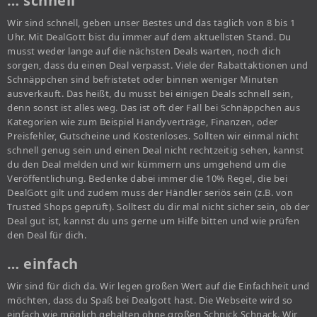
… schnell
Wir sind schnell, geben unser Bestes und das täglich von 8 bis 1
Uhr. Mit DealGott bist du immer auf dem aktuellsten Stand. Du
musst weder lange auf die nächsten Deals warten, noch dich
sorgen, dass du einen Deal verpasst. Viele der Rabattaktionen und
Schnäppchen sind befristetet oder binnen weniger Minuten
ausverkauft. Das heißt, du musst bei einigen Deals schnell sein,
denn sonst ist alles weg. Das ist oft der Fall bei Schnäppchen aus
Kategorien wie zum Beispiel Handyverträge, Finanzen, oder
Preisfehler, Gutscheine und Kostenloses. Sollten wir einmal nicht
schnell genug sein und einen Deal nicht rechtzeitig sehen, kannst
du den Deal melden und wir kümmern uns umgehend um die
Veröffentlichung. Bedenke dabei immer die 10% Regel, die bei
DealGott gilt und zudem muss der Händler seriös sein (z.B. von
Trusted Shops geprüft). Solltest du dir mal nicht sicher sein, ob der
Deal gut ist, kannst du uns gerne um Hilfe bitten und wie prüfen
den Deal für dich.
… einfach
Wir sind für dich da. Wir legen großen Wert auf die Einfachheit und
möchten, dass du Spaß bei Dealgott hast. Die Webseite wird so
einfach wie möglich gehalten ohne großen Schnick Schnack. Wir