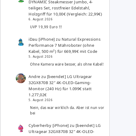
DYNAMIC Steakmesser Jumbo, 4-
teiliges Set, rostfreier Edelstahl,
Holzgriff für 10,00€ (Vergleich: 22,99€)
6. August 2026
UVP 19,99 Euro !!!
iDau [iPhone]
zu
Natural Expressions
Performance 7 Mähroboter (ohne
Kabel, 500 m²) für 669,99€ mit Code
5. August 2026
Ohne Kamera wäre besser, als ohne Kabel!
Andre
zu
[beendet] LG Ultragear
32GX870B 32″ 4K-OLED-Gaming-
Monitor (240 Hz) für 1.099€ statt
1.277,02€
5. August 2026
Nein, das war wirklich da. Aber ist nun vor
bei
Cyberherby [iPhone]
zu
[beendet] LG
Ultragear 32GX870B 32″ 4K-OLED-