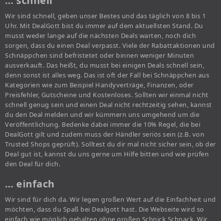
… schnell
Wir sind schnell, geben unser Bestes und das täglich von 8 bis 1
Uhr. Mit DealGott bist du immer auf dem aktuellsten Stand. Du
musst weder lange auf die nächsten Deals warten, noch dich
sorgen, dass du einen Deal verpasst. Viele der Rabattaktionen und
Schnäppchen sind befristetet oder binnen weniger Minuten
ausverkauft. Das heißt, du musst bei einigen Deals schnell sein,
denn sonst ist alles weg. Das ist oft der Fall bei Schnäppchen aus
Kategorien wie zum Beispiel Handyverträge, Finanzen, oder
Preisfehler, Gutscheine und Kostenloses. Sollten wir einmal nicht
schnell genug sein und einen Deal nicht rechtzeitig sehen, kannst
du den Deal melden und wir kümmern uns umgehend um die
Veröffentlichung. Bedenke dabei immer die 10% Regel, die bei
DealGott gilt und zudem muss der Händler seriös sein (z.B. von
Trusted Shops geprüft). Solltest du dir mal nicht sicher sein, ob der
Deal gut ist, kannst du uns gerne um Hilfe bitten und wie prüfen
den Deal für dich.
… einfach
Wir sind für dich da. Wir legen großen Wert auf die Einfachheit und
möchten, dass du Spaß bei Dealgott hast. Die Webseite wird so
einfach wie möglich gehalten ohne großen Schnick Schnack. Wir