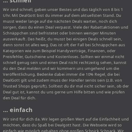
… schnell
Wir sind schnell, geben unser Bestes und das täglich von 8 bis 1
Uhr. Mit DealGott bist du immer auf dem aktuellsten Stand. Du
musst weder lange auf die nächsten Deals warten, noch dich
sorgen, dass du einen Deal verpasst. Viele der Rabattaktionen und
Schnäppchen sind befristetet oder binnen weniger Minuten
ausverkauft. Das heißt, du musst bei einigen Deals schnell sein,
denn sonst ist alles weg. Das ist oft der Fall bei Schnäppchen aus
Kategorien wie zum Beispiel Handyverträge, Finanzen, oder
Preisfehler, Gutscheine und Kostenloses. Sollten wir einmal nicht
schnell genug sein und einen Deal nicht rechtzeitig sehen, kannst
du den Deal melden und wir kümmern uns umgehend um die
Veröffentlichung. Bedenke dabei immer die 10% Regel, die bei
DealGott gilt und zudem muss der Händler seriös sein (z.B. von
Trusted Shops geprüft). Solltest du dir mal nicht sicher sein, ob der
Deal gut ist, kannst du uns gerne um Hilfe bitten und wie prüfen
den Deal für dich.
… einfach
Wir sind für dich da. Wir legen großen Wert auf die Einfachheit und
möchten, dass du Spaß bei Dealgott hast. Die Webseite wird so
einfach wie möglich gehalten ohne großen Schnick Schnack. Wir