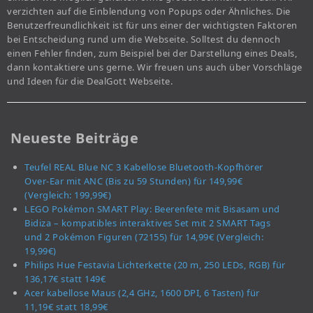
verzichten auf die Einblendung von Popups oder Ähnliches. Die
Benutzerfreundlichkeit ist für uns einer der wichtigsten Faktoren
bei Entscheidung rund um die Webseite. Solltest du dennoch
einen Fehler finden, zum Beispiel bei der Darstellung eines Deals,
dann kontaktiere uns gerne. Wir freuen uns auch über Vorschläge
und Ideen für die DealGott Webseite.
Neueste Beiträge
Teufel REAL Blue NC 3 Kabellose Bluetooth-Kopfhörer
Over-Ear mit ANC (Bis zu 59 Stunden) für 149,99€
(Vergleich: 199,99€)
LEGO Pokémon SMART Play: Beerenfete mit Bisasam und
Bidiza – kompatibles interaktives Set mit 2 SMART Tags
und 2 Pokémon Figuren (72155) für 14,99€ (Vergleich:
19,99€)
Philips Hue Festavia Lichterkette (20 m, 250 LEDs, RGB) für
136,17€ statt 149€
Acer kabellose Maus (2,4 GHz, 1600 DPI, 6 Tasten) für
11,19€ statt 18,99€