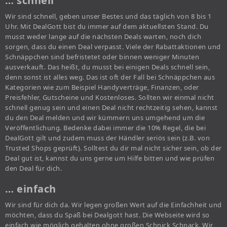
… schnell
Wir sind schnell, geben unser Bestes und das täglich von 8 bis 1
Uhr. Mit DealGott bist du immer auf dem aktuellsten Stand. Du
musst weder lange auf die nächsten Deals warten, noch dich
sorgen, dass du einen Deal verpasst. Viele der Rabattaktionen und
Schnäppchen sind befristetet oder binnen weniger Minuten
ausverkauft. Das heißt, du musst bei einigen Deals schnell sein,
denn sonst ist alles weg. Das ist oft der Fall bei Schnäppchen aus
Kategorien wie zum Beispiel Handyverträge, Finanzen, oder
Preisfehler, Gutscheine und Kostenloses. Sollten wir einmal nicht
schnell genug sein und einen Deal nicht rechtzeitig sehen, kannst
du den Deal melden und wir kümmern uns umgehend um die
Veröffentlichung. Bedenke dabei immer die 10% Regel, die bei
DealGott gilt und zudem muss der Händler seriös sein (z.B. von
Trusted Shops geprüft). Solltest du dir mal nicht sicher sein, ob der
Deal gut ist, kannst du uns gerne um Hilfe bitten und wie prüfen
den Deal für dich.
… einfach
Wir sind für dich da. Wir legen großen Wert auf die Einfachheit und
möchten, dass du Spaß bei Dealgott hast. Die Webseite wird so
einfach wie möglich gehalten ohne großen Schnick Schnack. Wir