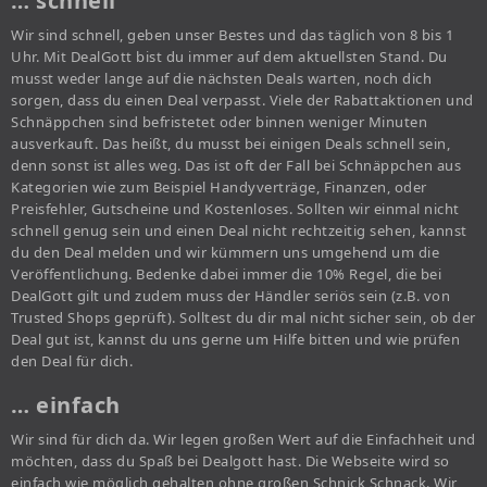
… schnell
Wir sind schnell, geben unser Bestes und das täglich von 8 bis 1
Uhr. Mit DealGott bist du immer auf dem aktuellsten Stand. Du
musst weder lange auf die nächsten Deals warten, noch dich
sorgen, dass du einen Deal verpasst. Viele der Rabattaktionen und
Schnäppchen sind befristetet oder binnen weniger Minuten
ausverkauft. Das heißt, du musst bei einigen Deals schnell sein,
denn sonst ist alles weg. Das ist oft der Fall bei Schnäppchen aus
Kategorien wie zum Beispiel Handyverträge, Finanzen, oder
Preisfehler, Gutscheine und Kostenloses. Sollten wir einmal nicht
schnell genug sein und einen Deal nicht rechtzeitig sehen, kannst
du den Deal melden und wir kümmern uns umgehend um die
Veröffentlichung. Bedenke dabei immer die 10% Regel, die bei
DealGott gilt und zudem muss der Händler seriös sein (z.B. von
Trusted Shops geprüft). Solltest du dir mal nicht sicher sein, ob der
Deal gut ist, kannst du uns gerne um Hilfe bitten und wie prüfen
den Deal für dich.
… einfach
Wir sind für dich da. Wir legen großen Wert auf die Einfachheit und
möchten, dass du Spaß bei Dealgott hast. Die Webseite wird so
einfach wie möglich gehalten ohne großen Schnick Schnack. Wir