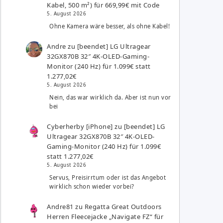
Kabel, 500 m²) für 669,99€ mit Code
5. August 2026
Ohne Kamera wäre besser, als ohne Kabel!
Andre
zu
[beendet] LG Ultragear
32GX870B 32″ 4K-OLED-Gaming-
Monitor (240 Hz) für 1.099€ statt
1.277,02€
5. August 2026
Nein, das war wirklich da. Aber ist nun vor
bei
Cyberherby [iPhone]
zu
[beendet] LG
Ultragear 32GX870B 32″ 4K-OLED-
Gaming-Monitor (240 Hz) für 1.099€
statt 1.277,02€
5. August 2026
Servus, Preisirrtum oder ist das Angebot
wirklich schon wieder vorbei?
Andre81
zu
Regatta Great Outdoors
Herren Fleecejacke „Navigate FZ“ für