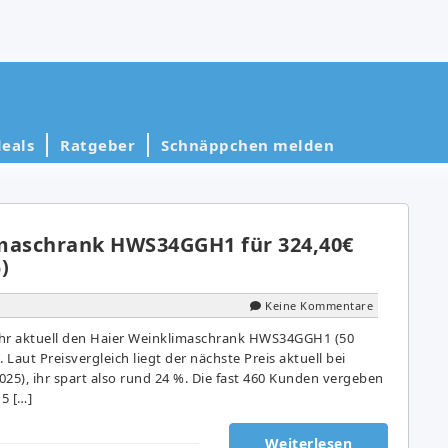
eals
Ratgeber
Schnäppchen melden
maschrank HWS34GGH1 für 324,40€
)
Keine Kommentare
r aktuell den Haier Weinklimaschrank HWS34GGH1 (50
€. Laut Preisvergleich liegt der nächste Preis aktuell bei
2025), ihr spart also rund 24 %. Die fast 460 Kunden vergeben
 5 […]
Weiterlesen