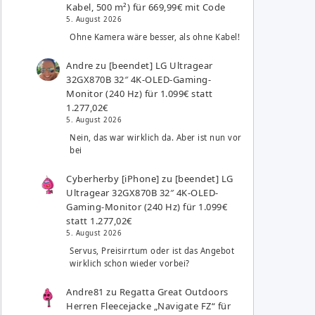
Kabel, 500 m²) für 669,99€ mit Code
5. August 2026
Ohne Kamera wäre besser, als ohne Kabel!
Andre
zu
[beendet] LG Ultragear
32GX870B 32″ 4K-OLED-Gaming-
Monitor (240 Hz) für 1.099€ statt
1.277,02€
5. August 2026
Nein, das war wirklich da. Aber ist nun vor
bei
Cyberherby [iPhone]
zu
[beendet] LG
Ultragear 32GX870B 32″ 4K-OLED-
Gaming-Monitor (240 Hz) für 1.099€
statt 1.277,02€
5. August 2026
Servus, Preisirrtum oder ist das Angebot
wirklich schon wieder vorbei?
Andre81
zu
Regatta Great Outdoors
Herren Fleecejacke „Navigate FZ“ für