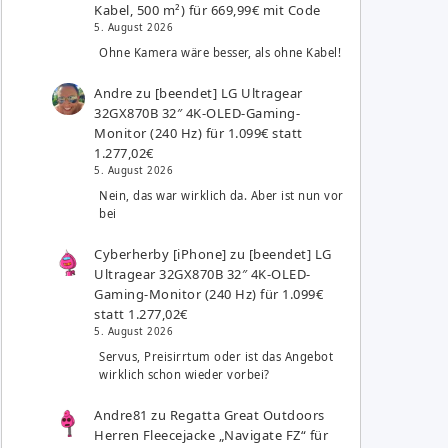
Kabel, 500 m²) für 669,99€ mit Code
5. August 2026
Ohne Kamera wäre besser, als ohne Kabel!
Andre
zu
[beendet] LG Ultragear
32GX870B 32″ 4K-OLED-Gaming-
Monitor (240 Hz) für 1.099€ statt
1.277,02€
5. August 2026
Nein, das war wirklich da. Aber ist nun vor
bei
Cyberherby [iPhone]
zu
[beendet] LG
Ultragear 32GX870B 32″ 4K-OLED-
Gaming-Monitor (240 Hz) für 1.099€
statt 1.277,02€
5. August 2026
Servus, Preisirrtum oder ist das Angebot
wirklich schon wieder vorbei?
Andre81
zu
Regatta Great Outdoors
Herren Fleecejacke „Navigate FZ“ für