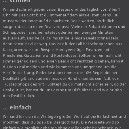
… schnell
Wir sind schnell, geben unser Bestes und das täglich von 8 bis 1
Uhr. Mit DealGott bist du immer auf dem aktuellsten Stand. Du
musst weder lange auf die nächsten Deals warten, noch dich
sorgen, dass du einen Deal verpasst. Viele der Rabattaktionen und
Schnäppchen sind befristetet oder binnen weniger Minuten
ausverkauft. Das heißt, du musst bei einigen Deals schnell sein,
denn sonst ist alles weg. Das ist oft der Fall bei Schnäppchen aus
Kategorien wie zum Beispiel Handyverträge, Finanzen, oder
Preisfehler, Gutscheine und Kostenloses. Sollten wir einmal nicht
schnell genug sein und einen Deal nicht rechtzeitig sehen, kannst
du den Deal melden und wir kümmern uns umgehend um die
Veröffentlichung. Bedenke dabei immer die 10% Regel, die bei
DealGott gilt und zudem muss der Händler seriös sein (z.B. von
Trusted Shops geprüft). Solltest du dir mal nicht sicher sein, ob der
Deal gut ist, kannst du uns gerne um Hilfe bitten und wie prüfen
den Deal für dich.
… einfach
Wir sind für dich da. Wir legen großen Wert auf die Einfachheit und
möchten, dass du Spaß bei Dealgott hast. Die Webseite wird so
einfach wie möglich gehalten ohne großen Schnick Schnack. Wir