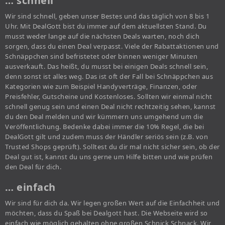
… schnell
Wir sind schnell, geben unser Bestes und das täglich von 8 bis 1
Uhr. Mit DealGott bist du immer auf dem aktuellsten Stand. Du
musst weder lange auf die nächsten Deals warten, noch dich
sorgen, dass du einen Deal verpasst. Viele der Rabattaktionen und
Schnäppchen sind befristetet oder binnen weniger Minuten
ausverkauft. Das heißt, du musst bei einigen Deals schnell sein,
denn sonst ist alles weg. Das ist oft der Fall bei Schnäppchen aus
Kategorien wie zum Beispiel Handyverträge, Finanzen, oder
Preisfehler, Gutscheine und Kostenloses. Sollten wir einmal nicht
schnell genug sein und einen Deal nicht rechtzeitig sehen, kannst
du den Deal melden und wir kümmern uns umgehend um die
Veröffentlichung. Bedenke dabei immer die 10% Regel, die bei
DealGott gilt und zudem muss der Händler seriös sein (z.B. von
Trusted Shops geprüft). Solltest du dir mal nicht sicher sein, ob der
Deal gut ist, kannst du uns gerne um Hilfe bitten und wie prüfen
den Deal für dich.
… einfach
Wir sind für dich da. Wir legen großen Wert auf die Einfachheit und
möchten, dass du Spaß bei Dealgott hast. Die Webseite wird so
einfach wie möglich gehalten ohne großen Schnick Schnack. Wir