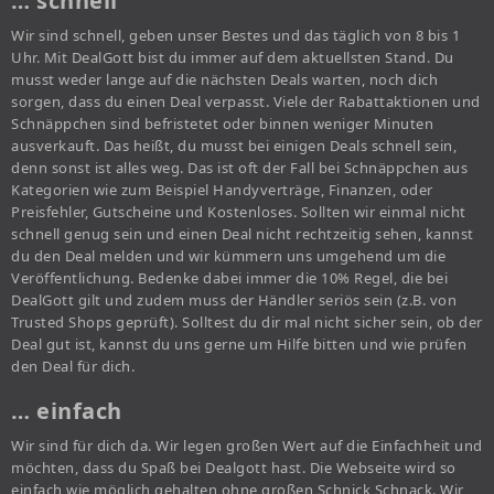
… schnell
Wir sind schnell, geben unser Bestes und das täglich von 8 bis 1
Uhr. Mit DealGott bist du immer auf dem aktuellsten Stand. Du
musst weder lange auf die nächsten Deals warten, noch dich
sorgen, dass du einen Deal verpasst. Viele der Rabattaktionen und
Schnäppchen sind befristetet oder binnen weniger Minuten
ausverkauft. Das heißt, du musst bei einigen Deals schnell sein,
denn sonst ist alles weg. Das ist oft der Fall bei Schnäppchen aus
Kategorien wie zum Beispiel Handyverträge, Finanzen, oder
Preisfehler, Gutscheine und Kostenloses. Sollten wir einmal nicht
schnell genug sein und einen Deal nicht rechtzeitig sehen, kannst
du den Deal melden und wir kümmern uns umgehend um die
Veröffentlichung. Bedenke dabei immer die 10% Regel, die bei
DealGott gilt und zudem muss der Händler seriös sein (z.B. von
Trusted Shops geprüft). Solltest du dir mal nicht sicher sein, ob der
Deal gut ist, kannst du uns gerne um Hilfe bitten und wie prüfen
den Deal für dich.
… einfach
Wir sind für dich da. Wir legen großen Wert auf die Einfachheit und
möchten, dass du Spaß bei Dealgott hast. Die Webseite wird so
einfach wie möglich gehalten ohne großen Schnick Schnack. Wir