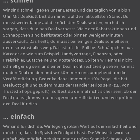
… schnell
Wir sind schnell, geben unser Bestes und das täglich von 8 bis 1
Uhr. Mit DealGott bist du immer auf dem aktuellsten Stand. Du
musst weder lange auf die nächsten Deals warten, noch dich
sorgen, dass du einen Deal verpasst. Viele der Rabattaktionen und
Schnäppchen sind befristetet oder binnen weniger Minuten
ausverkauft. Das heißt, du musst bei einigen Deals schnell sein,
denn sonst ist alles weg. Das ist oft der Fall bei Schnäppchen aus
Kategorien wie zum Beispiel Handyverträge, Finanzen, oder
Preisfehler, Gutscheine und Kostenloses. Sollten wir einmal nicht
schnell genug sein und einen Deal nicht rechtzeitig sehen, kannst
du den Deal melden und wir kümmern uns umgehend um die
Veröffentlichung. Bedenke dabei immer die 10% Regel, die bei
DealGott gilt und zudem muss der Händler seriös sein (z.B. von
Trusted Shops geprüft). Solltest du dir mal nicht sicher sein, ob der
Deal gut ist, kannst du uns gerne um Hilfe bitten und wie prüfen
den Deal für dich.
… einfach
Wir sind für dich da. Wir legen großen Wert auf die Einfachheit und
möchten, dass du Spaß bei Dealgott hast. Die Webseite wird so
einfach wie möglich gehalten ohne großen Schnick Schnack. Wir