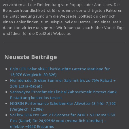
verzichten auf die Einblendung von Popups oder Ähnliches. Die
Benutzerfreundlichkeit ist für uns einer der wichtigsten Faktoren
bei Entscheidung rund um die Webseite. Solltest du dennoch
einen Fehler finden, zum Beispiel bei der Darstellung eines Deals,
dann kontaktiere uns gerne. Wir freuen uns auch über Vorschläge
und Ideen für die DealGott Webseite.
Neueste Beiträge
Eglo LED Solar Akku Tischleuchte Laterne Marliano für
15,97€ (Vergleich: 30,32€)
Hemden.de: Großer Summer Sale mit bis zu 76% Rabatt +
20% Extra-Rabatt
Sensodyne Proschmelz Clinical Zahnschmelz Protect dank
Erstattung kostenlos testen
NIGRIN Performance Scheibenklar Allwetter (3 l) für 7,19€
(Vergleich: 12,98€)
SoFlow SO4 Pro Gen 2 E-Scooter für 241€ + o2 Home S 50
Flex (Kabel) für 24,99€/Monat (monatlich kündbar) –
effektiv ~464€ Ersparnis