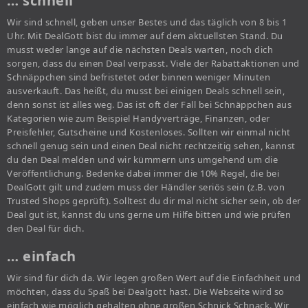
… schnell
Wir sind schnell, geben unser Bestes und das täglich von 8 bis 1
Uhr. Mit DealGott bist du immer auf dem aktuellsten Stand. Du
musst weder lange auf die nächsten Deals warten, noch dich
sorgen, dass du einen Deal verpasst. Viele der Rabattaktionen und
Schnäppchen sind befristetet oder binnen weniger Minuten
ausverkauft. Das heißt, du musst bei einigen Deals schnell sein,
denn sonst ist alles weg. Das ist oft der Fall bei Schnäppchen aus
Kategorien wie zum Beispiel Handyverträge, Finanzen, oder
Preisfehler, Gutscheine und Kostenloses. Sollten wir einmal nicht
schnell genug sein und einen Deal nicht rechtzeitig sehen, kannst
du den Deal melden und wir kümmern uns umgehend um die
Veröffentlichung. Bedenke dabei immer die 10% Regel, die bei
DealGott gilt und zudem muss der Händler seriös sein (z.B. von
Trusted Shops geprüft). Solltest du dir mal nicht sicher sein, ob der
Deal gut ist, kannst du uns gerne um Hilfe bitten und wie prüfen
den Deal für dich.
… einfach
Wir sind für dich da. Wir legen großen Wert auf die Einfachheit und
möchten, dass du Spaß bei Dealgott hast. Die Webseite wird so
einfach wie möglich gehalten ohne großen Schnick Schnack. Wir