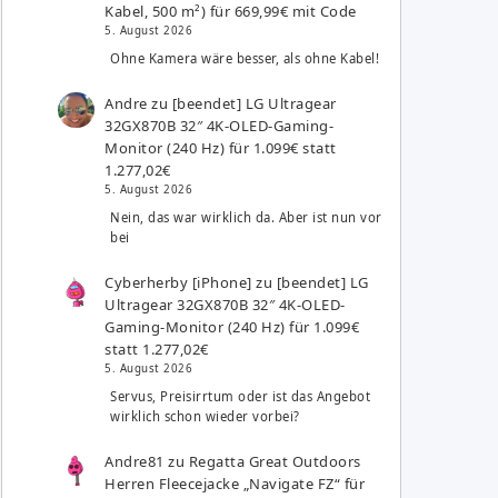
Kabel, 500 m²) für 669,99€ mit Code
5. August 2026
Ohne Kamera wäre besser, als ohne Kabel!
Andre
zu
[beendet] LG Ultragear
32GX870B 32″ 4K-OLED-Gaming-
Monitor (240 Hz) für 1.099€ statt
1.277,02€
5. August 2026
Nein, das war wirklich da. Aber ist nun vor
bei
Cyberherby [iPhone]
zu
[beendet] LG
Ultragear 32GX870B 32″ 4K-OLED-
Gaming-Monitor (240 Hz) für 1.099€
statt 1.277,02€
5. August 2026
Servus, Preisirrtum oder ist das Angebot
wirklich schon wieder vorbei?
Andre81
zu
Regatta Great Outdoors
Herren Fleecejacke „Navigate FZ“ für