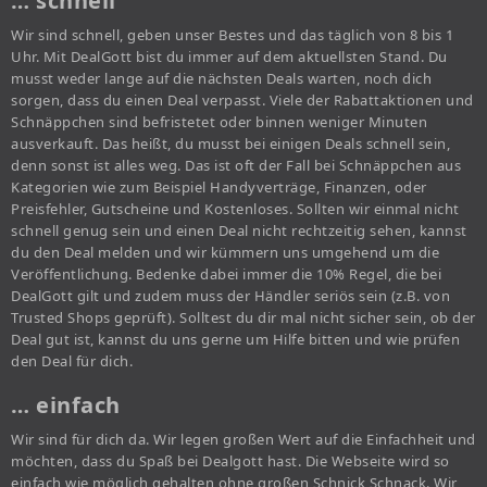
… schnell
Wir sind schnell, geben unser Bestes und das täglich von 8 bis 1
Uhr. Mit DealGott bist du immer auf dem aktuellsten Stand. Du
musst weder lange auf die nächsten Deals warten, noch dich
sorgen, dass du einen Deal verpasst. Viele der Rabattaktionen und
Schnäppchen sind befristetet oder binnen weniger Minuten
ausverkauft. Das heißt, du musst bei einigen Deals schnell sein,
denn sonst ist alles weg. Das ist oft der Fall bei Schnäppchen aus
Kategorien wie zum Beispiel Handyverträge, Finanzen, oder
Preisfehler, Gutscheine und Kostenloses. Sollten wir einmal nicht
schnell genug sein und einen Deal nicht rechtzeitig sehen, kannst
du den Deal melden und wir kümmern uns umgehend um die
Veröffentlichung. Bedenke dabei immer die 10% Regel, die bei
DealGott gilt und zudem muss der Händler seriös sein (z.B. von
Trusted Shops geprüft). Solltest du dir mal nicht sicher sein, ob der
Deal gut ist, kannst du uns gerne um Hilfe bitten und wie prüfen
den Deal für dich.
… einfach
Wir sind für dich da. Wir legen großen Wert auf die Einfachheit und
möchten, dass du Spaß bei Dealgott hast. Die Webseite wird so
einfach wie möglich gehalten ohne großen Schnick Schnack. Wir