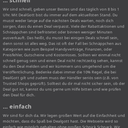
… schnell
Wir sind schnell, geben unser Bestes und das täglich von 8 bis 1
Uhr. Mit DealGott bist du immer auf dem aktuellsten Stand. Du
musst weder lange auf die nächsten Deals warten, noch dich
sorgen, dass du einen Deal verpasst. Viele der Rabattaktionen und
Schnäppchen sind befristetet oder binnen weniger Minuten
ausverkauft. Das heißt, du musst bei einigen Deals schnell sein,
denn sonst ist alles weg. Das ist oft der Fall bei Schnäppchen aus
Kategorien wie zum Beispiel Handyverträge, Finanzen, oder
Preisfehler, Gutscheine und Kostenloses. Sollten wir einmal nicht
schnell genug sein und einen Deal nicht rechtzeitig sehen, kannst
du den Deal melden und wir kümmern uns umgehend um die
Veröffentlichung. Bedenke dabei immer die 10% Regel, die bei
DealGott gilt und zudem muss der Händler seriös sein (z.B. von
Trusted Shops geprüft). Solltest du dir mal nicht sicher sein, ob der
Deal gut ist, kannst du uns gerne um Hilfe bitten und wie prüfen
den Deal für dich.
… einfach
Wir sind für dich da. Wir legen großen Wert auf die Einfachheit und
möchten, dass du Spaß bei Dealgott hast. Die Webseite wird so
einfach wie möglich gehalten ohne großen Schnick Schnack. Wir