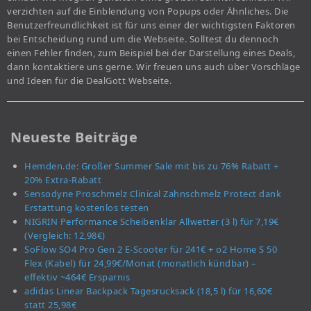
verzichten auf die Einblendung von Popups oder Ähnliches. Die
Benutzerfreundlichkeit ist für uns einer der wichtigsten Faktoren
bei Entscheidung rund um die Webseite. Solltest du dennoch
einen Fehler finden, zum Beispiel bei der Darstellung eines Deals,
dann kontaktiere uns gerne. Wir freuen uns auch über Vorschläge
und Ideen für die DealGott Webseite.
Neueste Beiträge
Hemden.de: Großer Summer Sale mit bis zu 76% Rabatt +
20% Extra-Rabatt
Sensodyne Proschmelz Clinical Zahnschmelz Protect dank
Erstattung kostenlos testen
NIGRIN Performance Scheibenklar Allwetter (3 l) für 7,19€
(Vergleich: 12,98€)
SoFlow SO4 Pro Gen 2 E-Scooter für 241€ + o2 Home S 50
Flex (Kabel) für 24,99€/Monat (monatlich kündbar) –
effektiv ~464€ Ersparnis
adidas Linear Backpack Tagesrucksack (18,5 l) für 16,60€
statt 25,98€