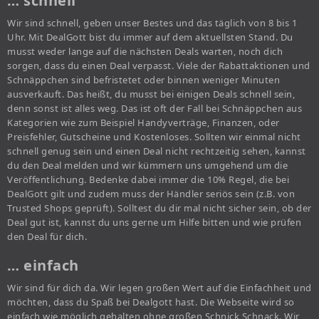
… schnell
Wir sind schnell, geben unser Bestes und das täglich von 8 bis 1
Uhr. Mit DealGott bist du immer auf dem aktuellsten Stand. Du
musst weder lange auf die nächsten Deals warten, noch dich
sorgen, dass du einen Deal verpasst. Viele der Rabattaktionen und
Schnäppchen sind befristetet oder binnen weniger Minuten
ausverkauft. Das heißt, du musst bei einigen Deals schnell sein,
denn sonst ist alles weg. Das ist oft der Fall bei Schnäppchen aus
Kategorien wie zum Beispiel Handyverträge, Finanzen, oder
Preisfehler, Gutscheine und Kostenloses. Sollten wir einmal nicht
schnell genug sein und einen Deal nicht rechtzeitig sehen, kannst
du den Deal melden und wir kümmern uns umgehend um die
Veröffentlichung. Bedenke dabei immer die 10% Regel, die bei
DealGott gilt und zudem muss der Händler seriös sein (z.B. von
Trusted Shops geprüft). Solltest du dir mal nicht sicher sein, ob der
Deal gut ist, kannst du uns gerne um Hilfe bitten und wie prüfen
den Deal für dich.
… einfach
Wir sind für dich da. Wir legen großen Wert auf die Einfachheit und
möchten, dass du Spaß bei Dealgott hast. Die Webseite wird so
einfach wie möglich gehalten ohne großen Schnick Schnack. Wir