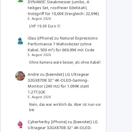
DYNAMIC Steakmesser Jumbo, 4-
teiliges Set, rostfreier Edelstahl,
Holzgriff für 10,00€ (Vergleich: 22,99€)
6. August 2026
UVP 19,99 Euro !!!
iDau [iPhone]
zu
Natural Expressions
Performance 7 Mähroboter (ohne
Kabel, 500 m²) für 669,99€ mit Code
5. August 2026
Ohne Kamera wäre besser, als ohne Kabel!
Andre
zu
[beendet] LG Ultragear
32GX870B 32″ 4K-OLED-Gaming-
Monitor (240 Hz) für 1.099€ statt
1.277,02€
5. August 2026
Nein, das war wirklich da. Aber ist nun vor
bei
Cyberherby [iPhone]
zu
[beendet] LG
Ultragear 32GX870B 32″ 4K-OLED-