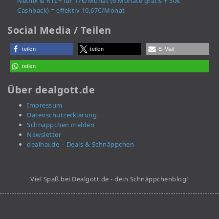
Netflix & RTL+ für 17€/Monat (6 Monate gratis + 50€
Cashback) = effektiv 10,67€/Monat
Social Media / Teilen
teilen
teilen
E-Mail
teilen
Über dealgott.de
Impressum
Datenschutzerklärung
Schnäppchen melden
Newsletter
dealhai.de – Deals & Schnäppchen
Viel Spaß bei Dealgott.de - dein Schnäppchenblog!