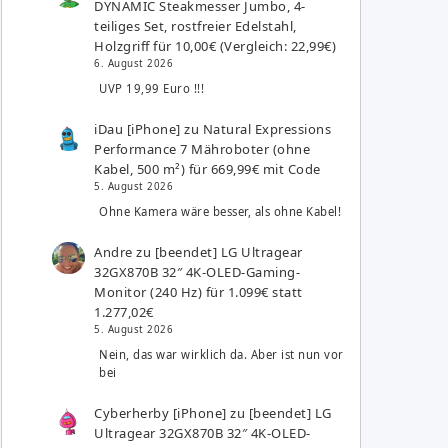
DYNAMIC Steakmesser Jumbo, 4-
teiliges Set, rostfreier Edelstahl,
Holzgriff für 10,00€ (Vergleich: 22,99€)
6. August 2026
UVP 19,99 Euro !!!
iDau [iPhone]
zu
Natural Expressions
Performance 7 Mähroboter (ohne
Kabel, 500 m²) für 669,99€ mit Code
5. August 2026
Ohne Kamera wäre besser, als ohne Kabel!
Andre
zu
[beendet] LG Ultragear
32GX870B 32″ 4K-OLED-Gaming-
Monitor (240 Hz) für 1.099€ statt
1.277,02€
5. August 2026
Nein, das war wirklich da. Aber ist nun vor
bei
Cyberherby [iPhone]
zu
[beendet] LG
Ultragear 32GX870B 32″ 4K-OLED-