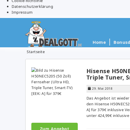
Cookie-Richtlinie
Datenschutzerklärung
Impressum
Home
Bonusd
Startseite
Hisense H50NEC
Triple Tuner, S
29. Mai 2018
Das Angebot ist wieder
den Hisense H50NEC5205 
A] für 379€ inklusive V
unter 424,99€ inklusiv
Zum Angebot