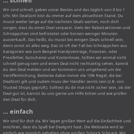
… schnell
Wir sind schnell, geben unser Bestes und das täglich von 8 bis 1
Uhr. Mit DealGott bist du immer auf dem aktuellsten Stand. Du
musst weder lange auf die nächsten Deals warten, noch dich
sorgen, dass du einen Deal verpasst. Viele der Rabattaktionen und
Schnäppchen sind befristetet oder binnen weniger Minuten
ausverkauft. Das heißt, du musst bei einigen Deals schnell sein,
denn sonst ist alles weg. Das ist oft der Fall bei Schnäppchen aus
Kategorien wie zum Beispiel Handyverträge, Finanzen, oder
Preisfehler, Gutscheine und Kostenloses. Sollten wir einmal nicht
schnell genug sein und einen Deal nicht rechtzeitig sehen, kannst
du den Deal melden und wir kümmern uns umgehend um die
Veröffentlichung. Bedenke dabei immer die 10% Regel, die bei
DealGott gilt und zudem muss der Händler seriös sein (z.B. von
Trusted Shops geprüft). Solltest du dir mal nicht sicher sein, ob der
Deal gut ist, kannst du uns gerne um Hilfe bitten und wie prüfen
den Deal für dich.
… einfach
Wir sind für dich da. Wir legen großen Wert auf die Einfachheit und
möchten, dass du Spaß bei Dealgott hast. Die Webseite wird so
einfach wie möglich gehalten ohne großen Schnick Schnack. Wir