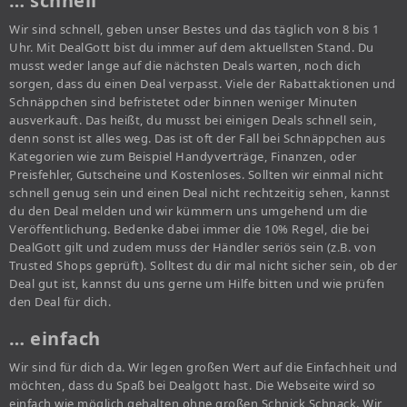
… schnell
Wir sind schnell, geben unser Bestes und das täglich von 8 bis 1
Uhr. Mit DealGott bist du immer auf dem aktuellsten Stand. Du
musst weder lange auf die nächsten Deals warten, noch dich
sorgen, dass du einen Deal verpasst. Viele der Rabattaktionen und
Schnäppchen sind befristetet oder binnen weniger Minuten
ausverkauft. Das heißt, du musst bei einigen Deals schnell sein,
denn sonst ist alles weg. Das ist oft der Fall bei Schnäppchen aus
Kategorien wie zum Beispiel Handyverträge, Finanzen, oder
Preisfehler, Gutscheine und Kostenloses. Sollten wir einmal nicht
schnell genug sein und einen Deal nicht rechtzeitig sehen, kannst
du den Deal melden und wir kümmern uns umgehend um die
Veröffentlichung. Bedenke dabei immer die 10% Regel, die bei
DealGott gilt und zudem muss der Händler seriös sein (z.B. von
Trusted Shops geprüft). Solltest du dir mal nicht sicher sein, ob der
Deal gut ist, kannst du uns gerne um Hilfe bitten und wie prüfen
den Deal für dich.
… einfach
Wir sind für dich da. Wir legen großen Wert auf die Einfachheit und
möchten, dass du Spaß bei Dealgott hast. Die Webseite wird so
einfach wie möglich gehalten ohne großen Schnick Schnack. Wir