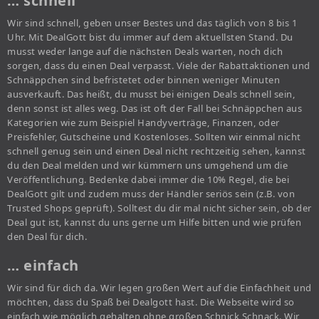
… schnell
Wir sind schnell, geben unser Bestes und das täglich von 8 bis 1
Uhr. Mit DealGott bist du immer auf dem aktuellsten Stand. Du
musst weder lange auf die nächsten Deals warten, noch dich
sorgen, dass du einen Deal verpasst. Viele der Rabattaktionen und
Schnäppchen sind befristetet oder binnen weniger Minuten
ausverkauft. Das heißt, du musst bei einigen Deals schnell sein,
denn sonst ist alles weg. Das ist oft der Fall bei Schnäppchen aus
Kategorien wie zum Beispiel Handyverträge, Finanzen, oder
Preisfehler, Gutscheine und Kostenloses. Sollten wir einmal nicht
schnell genug sein und einen Deal nicht rechtzeitig sehen, kannst
du den Deal melden und wir kümmern uns umgehend um die
Veröffentlichung. Bedenke dabei immer die 10% Regel, die bei
DealGott gilt und zudem muss der Händler seriös sein (z.B. von
Trusted Shops geprüft). Solltest du dir mal nicht sicher sein, ob der
Deal gut ist, kannst du uns gerne um Hilfe bitten und wie prüfen
den Deal für dich.
… einfach
Wir sind für dich da. Wir legen großen Wert auf die Einfachheit und
möchten, dass du Spaß bei Dealgott hast. Die Webseite wird so
einfach wie möglich gehalten ohne großen Schnick Schnack. Wir