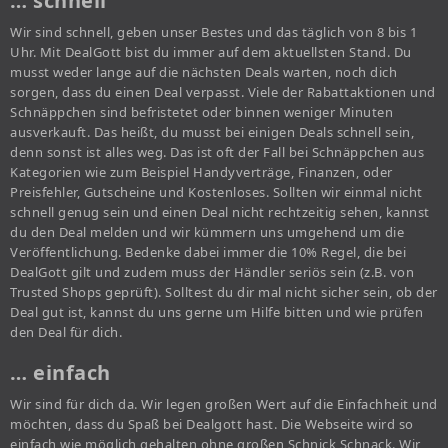
… schnell
Wir sind schnell, geben unser Bestes und das täglich von 8 bis 1
Uhr. Mit DealGott bist du immer auf dem aktuellsten Stand. Du
musst weder lange auf die nächsten Deals warten, noch dich
sorgen, dass du einen Deal verpasst. Viele der Rabattaktionen und
Schnäppchen sind befristetet oder binnen weniger Minuten
ausverkauft. Das heißt, du musst bei einigen Deals schnell sein,
denn sonst ist alles weg. Das ist oft der Fall bei Schnäppchen aus
Kategorien wie zum Beispiel Handyverträge, Finanzen, oder
Preisfehler, Gutscheine und Kostenloses. Sollten wir einmal nicht
schnell genug sein und einen Deal nicht rechtzeitig sehen, kannst
du den Deal melden und wir kümmern uns umgehend um die
Veröffentlichung. Bedenke dabei immer die 10% Regel, die bei
DealGott gilt und zudem muss der Händler seriös sein (z.B. von
Trusted Shops geprüft). Solltest du dir mal nicht sicher sein, ob der
Deal gut ist, kannst du uns gerne um Hilfe bitten und wie prüfen
den Deal für dich.
… einfach
Wir sind für dich da. Wir legen großen Wert auf die Einfachheit und
möchten, dass du Spaß bei Dealgott hast. Die Webseite wird so
einfach wie möglich gehalten ohne großen Schnick Schnack. Wir