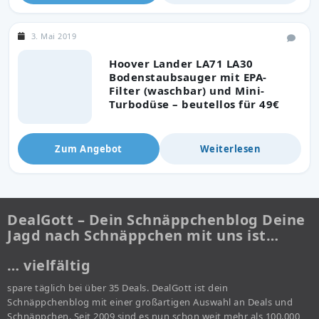
3. Mai 2019
Hoover Lander LA71 LA30
Bodenstaubsauger mit EPA-
Filter (waschbar) und Mini-
Turbodüse – beutellos für 49€
Zum Angebot
Weiterlesen
DealGott – Dein Schnäppchenblog Deine
Jagd nach Schnäppchen mit uns ist…
… vielfältig
spare täglich bei über 35 Deals. DealGott ist dein
Schnäppchenblog mit einer großartigen Auswahl an Deals und
Schnäppchen. Seit 2009 sind es nun schon weit mehr als 100.000