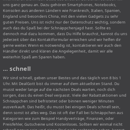
uns ganz genau an. Dazu gehören Smartphones, Notebooks,
Konsolen aus anderen Ländern wie Frankreich, Italien, Spanien,
England und besonders China, mit den vielen Gadgets zu sehr
guten Preisen. Uns ist nicht nur der Datenschutz wichtig, sondern
auch das du Spaß bei der Schnäppchenjagd hast. Sollte es
dennoch mal dazu kommen, dass Du Hilfe brauchst, kannst du uns
jederzeit über das Kontaktformular erreichen und wir helfen dir
gerne weiter. Wenn es notwendig ist, kontaktieren wir auch den
Händler direkt und klären die Angelegenheit, damit wir alle
weiterhin Spaß am Sparen haben.
… schnell
Wir sind schnell, geben unser Bestes und das täglich von 8 bis 1
Uhr. Mit DealGott bist du immer auf dem aktuellsten Stand. Du
musst weder lange auf die nächsten Deals warten, noch dich
sorgen, dass du einen Deal verpasst. Viele der Rabattaktionen und
Schnäppchen sind befristetet oder binnen weniger Minuten
ausverkauft. Das heißt, du musst bei einigen Deals schnell sein,
denn sonst ist alles weg. Das ist oft der Fall bei Schnäppchen aus
Kategorien wie zum Beispiel Handyverträge, Finanzen, oder
Preisfehler, Gutscheine und Kostenloses. Sollten wir einmal nicht
schnell genug sein und einen Deal nicht rechtzeitig sehen, kannst