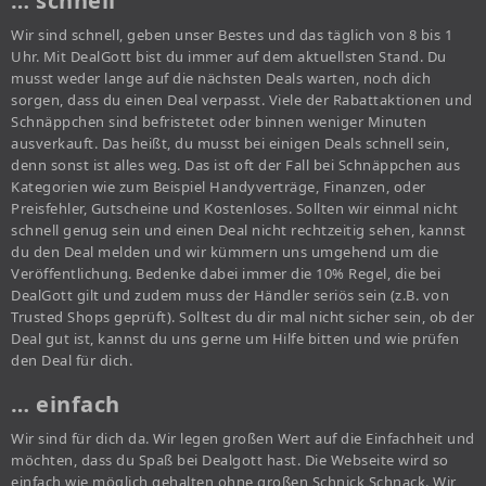
… schnell
Wir sind schnell, geben unser Bestes und das täglich von 8 bis 1
Uhr. Mit DealGott bist du immer auf dem aktuellsten Stand. Du
musst weder lange auf die nächsten Deals warten, noch dich
sorgen, dass du einen Deal verpasst. Viele der Rabattaktionen und
Schnäppchen sind befristetet oder binnen weniger Minuten
ausverkauft. Das heißt, du musst bei einigen Deals schnell sein,
denn sonst ist alles weg. Das ist oft der Fall bei Schnäppchen aus
Kategorien wie zum Beispiel Handyverträge, Finanzen, oder
Preisfehler, Gutscheine und Kostenloses. Sollten wir einmal nicht
schnell genug sein und einen Deal nicht rechtzeitig sehen, kannst
du den Deal melden und wir kümmern uns umgehend um die
Veröffentlichung. Bedenke dabei immer die 10% Regel, die bei
DealGott gilt und zudem muss der Händler seriös sein (z.B. von
Trusted Shops geprüft). Solltest du dir mal nicht sicher sein, ob der
Deal gut ist, kannst du uns gerne um Hilfe bitten und wie prüfen
den Deal für dich.
… einfach
Wir sind für dich da. Wir legen großen Wert auf die Einfachheit und
möchten, dass du Spaß bei Dealgott hast. Die Webseite wird so
einfach wie möglich gehalten ohne großen Schnick Schnack. Wir