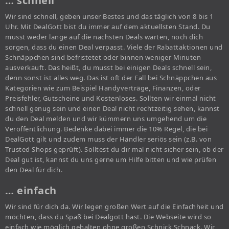
… schnell
Wir sind schnell, geben unser Bestes und das täglich von 8 bis 1
Uhr. Mit DealGott bist du immer auf dem aktuellsten Stand. Du
musst weder lange auf die nächsten Deals warten, noch dich
sorgen, dass du einen Deal verpasst. Viele der Rabattaktionen und
Schnäppchen sind befristetet oder binnen weniger Minuten
ausverkauft. Das heißt, du musst bei einigen Deals schnell sein,
denn sonst ist alles weg. Das ist oft der Fall bei Schnäppchen aus
Kategorien wie zum Beispiel Handyverträge, Finanzen, oder
Preisfehler, Gutscheine und Kostenloses. Sollten wir einmal nicht
schnell genug sein und einen Deal nicht rechtzeitig sehen, kannst
du den Deal melden und wir kümmern uns umgehend um die
Veröffentlichung. Bedenke dabei immer die 10% Regel, die bei
DealGott gilt und zudem muss der Händler seriös sein (z.B. von
Trusted Shops geprüft). Solltest du dir mal nicht sicher sein, ob der
Deal gut ist, kannst du uns gerne um Hilfe bitten und wie prüfen
den Deal für dich.
… einfach
Wir sind für dich da. Wir legen großen Wert auf die Einfachheit und
möchten, dass du Spaß bei Dealgott hast. Die Webseite wird so
einfach wie möglich gehalten ohne großen Schnick Schnack. Wir