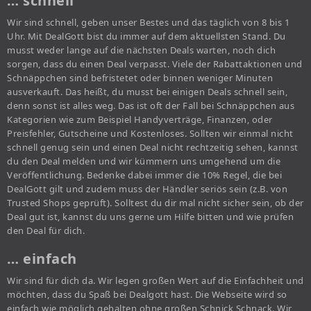
… schnell
Wir sind schnell, geben unser Bestes und das täglich von 8 bis 1
Uhr. Mit DealGott bist du immer auf dem aktuellsten Stand. Du
musst weder lange auf die nächsten Deals warten, noch dich
sorgen, dass du einen Deal verpasst. Viele der Rabattaktionen und
Schnäppchen sind befristetet oder binnen weniger Minuten
ausverkauft. Das heißt, du musst bei einigen Deals schnell sein,
denn sonst ist alles weg. Das ist oft der Fall bei Schnäppchen aus
Kategorien wie zum Beispiel Handyverträge, Finanzen, oder
Preisfehler, Gutscheine und Kostenloses. Sollten wir einmal nicht
schnell genug sein und einen Deal nicht rechtzeitig sehen, kannst
du den Deal melden und wir kümmern uns umgehend um die
Veröffentlichung. Bedenke dabei immer die 10% Regel, die bei
DealGott gilt und zudem muss der Händler seriös sein (z.B. von
Trusted Shops geprüft). Solltest du dir mal nicht sicher sein, ob der
Deal gut ist, kannst du uns gerne um Hilfe bitten und wie prüfen
den Deal für dich.
… einfach
Wir sind für dich da. Wir legen großen Wert auf die Einfachheit und
möchten, dass du Spaß bei Dealgott hast. Die Webseite wird so
einfach wie möglich gehalten ohne großen Schnick Schnack. Wir