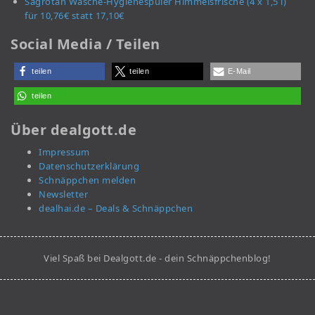
Sagrotan Wäsche-Hygienespüler Himmelsfrische (4 x 1,5 l)
für 10,76€ statt 17,10€
Social Media / Teilen
teilen
teilen
E-Mail
teilen
Über dealgott.de
Impressum
Datenschutzerklärung
Schnäppchen melden
Newsletter
dealhai.de – Deals & Schnäppchen
Viel Spaß bei Dealgott.de - dein Schnäppchenblog!