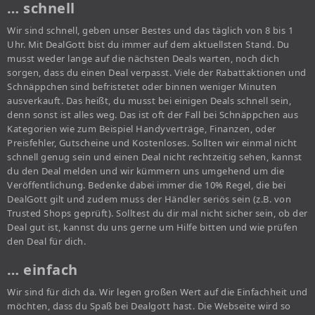
… schnell
Wir sind schnell, geben unser Bestes und das täglich von 8 bis 1
Uhr. Mit DealGott bist du immer auf dem aktuellsten Stand. Du
musst weder lange auf die nächsten Deals warten, noch dich
sorgen, dass du einen Deal verpasst. Viele der Rabattaktionen und
Schnäppchen sind befristetet oder binnen weniger Minuten
ausverkauft. Das heißt, du musst bei einigen Deals schnell sein,
denn sonst ist alles weg. Das ist oft der Fall bei Schnäppchen aus
Kategorien wie zum Beispiel Handyverträge, Finanzen, oder
Preisfehler, Gutscheine und Kostenloses. Sollten wir einmal nicht
schnell genug sein und einen Deal nicht rechtzeitig sehen, kannst
du den Deal melden und wir kümmern uns umgehend um die
Veröffentlichung. Bedenke dabei immer die 10% Regel, die bei
DealGott gilt und zudem muss der Händler seriös sein (z.B. von
Trusted Shops geprüft). Solltest du dir mal nicht sicher sein, ob der
Deal gut ist, kannst du uns gerne um Hilfe bitten und wie prüfen
den Deal für dich.
… einfach
Wir sind für dich da. Wir legen großen Wert auf die Einfachheit und
möchten, dass du Spaß bei Dealgott hast. Die Webseite wird so