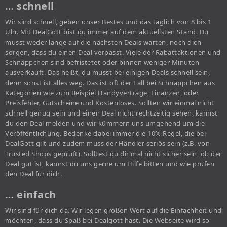
… schnell
Wir sind schnell, geben unser Bestes und das täglich von 8 bis 1
Uhr. Mit DealGott bist du immer auf dem aktuellsten Stand. Du
musst weder lange auf die nächsten Deals warten, noch dich
sorgen, dass du einen Deal verpasst. Viele der Rabattaktionen und
Schnäppchen sind befristetet oder binnen weniger Minuten
ausverkauft. Das heißt, du musst bei einigen Deals schnell sein,
denn sonst ist alles weg. Das ist oft der Fall bei Schnäppchen aus
Kategorien wie zum Beispiel Handyverträge, Finanzen, oder
Preisfehler, Gutscheine und Kostenloses. Sollten wir einmal nicht
schnell genug sein und einen Deal nicht rechtzeitig sehen, kannst
du den Deal melden und wir kümmern uns umgehend um die
Veröffentlichung. Bedenke dabei immer die 10% Regel, die bei
DealGott gilt und zudem muss der Händler seriös sein (z.B. von
Trusted Shops geprüft). Solltest du dir mal nicht sicher sein, ob der
Deal gut ist, kannst du uns gerne um Hilfe bitten und wie prüfen
den Deal für dich.
… einfach
Wir sind für dich da. Wir legen großen Wert auf die Einfachheit und
möchten, dass du Spaß bei Dealgott hast. Die Webseite wird so