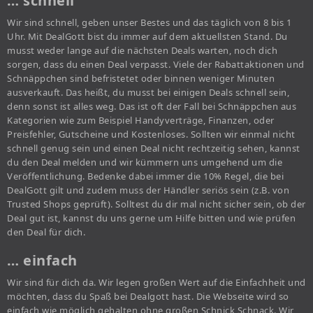
… schnell
Wir sind schnell, geben unser Bestes und das täglich von 8 bis 1
Uhr. Mit DealGott bist du immer auf dem aktuellsten Stand. Du
musst weder lange auf die nächsten Deals warten, noch dich
sorgen, dass du einen Deal verpasst. Viele der Rabattaktionen und
Schnäppchen sind befristetet oder binnen weniger Minuten
ausverkauft. Das heißt, du musst bei einigen Deals schnell sein,
denn sonst ist alles weg. Das ist oft der Fall bei Schnäppchen aus
Kategorien wie zum Beispiel Handyverträge, Finanzen, oder
Preisfehler, Gutscheine und Kostenloses. Sollten wir einmal nicht
schnell genug sein und einen Deal nicht rechtzeitig sehen, kannst
du den Deal melden und wir kümmern uns umgehend um die
Veröffentlichung. Bedenke dabei immer die 10% Regel, die bei
DealGott gilt und zudem muss der Händler seriös sein (z.B. von
Trusted Shops geprüft). Solltest du dir mal nicht sicher sein, ob der
Deal gut ist, kannst du uns gerne um Hilfe bitten und wie prüfen
den Deal für dich.
… einfach
Wir sind für dich da. Wir legen großen Wert auf die Einfachheit und
möchten, dass du Spaß bei Dealgott hast. Die Webseite wird so
einfach wie möglich gehalten ohne großen Schnick Schnack. Wir