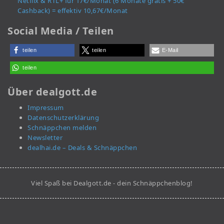
Netflix & RTL+ für 17€/Monat (6 Monate gratis + 50€
Cashback) = effektiv 10,67€/Monat
Social Media / Teilen
teilen
teilen
E-Mail
teilen
Über dealgott.de
Impressum
Datenschutzerklärung
Schnäppchen melden
Newsletter
dealhai.de – Deals & Schnäppchen
Viel Spaß bei Dealgott.de - dein Schnäppchenblog!