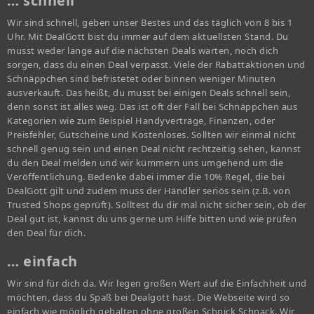
… schnell
Wir sind schnell, geben unser Bestes und das täglich von 8 bis 1
Uhr. Mit DealGott bist du immer auf dem aktuellsten Stand. Du
musst weder lange auf die nächsten Deals warten, noch dich
sorgen, dass du einen Deal verpasst. Viele der Rabattaktionen und
Schnäppchen sind befristetet oder binnen weniger Minuten
ausverkauft. Das heißt, du musst bei einigen Deals schnell sein,
denn sonst ist alles weg. Das ist oft der Fall bei Schnäppchen aus
Kategorien wie zum Beispiel Handyverträge, Finanzen, oder
Preisfehler, Gutscheine und Kostenloses. Sollten wir einmal nicht
schnell genug sein und einen Deal nicht rechtzeitig sehen, kannst
du den Deal melden und wir kümmern uns umgehend um die
Veröffentlichung. Bedenke dabei immer die 10% Regel, die bei
DealGott gilt und zudem muss der Händler seriös sein (z.B. von
Trusted Shops geprüft). Solltest du dir mal nicht sicher sein, ob der
Deal gut ist, kannst du uns gerne um Hilfe bitten und wie prüfen
den Deal für dich.
… einfach
Wir sind für dich da. Wir legen großen Wert auf die Einfachheit und
möchten, dass du Spaß bei Dealgott hast. Die Webseite wird so
einfach wie möglich gehalten ohne großen Schnick Schnack. Wir