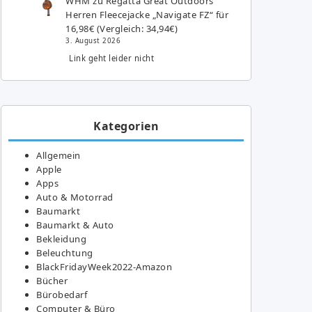
WHM
zu
Regatta Great Outdoors
Herren Fleecejacke „Navigate FZ“ für
16,98€ (Vergleich: 34,94€)
3. August 2026
Link geht leider nicht
Kategorien
Allgemein
Apple
Apps
Auto & Motorrad
Baumarkt
Baumarkt & Auto
Bekleidung
Beleuchtung
BlackFridayWeek2022-Amazon
Bücher
Bürobedarf
Computer & Büro