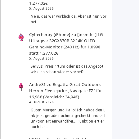
1.277,02€
5. August 2026
Nein, das war wirklich da. Aber ist nun vor
bei
Cyberherby [iPhone]
zu
[beendet] LG
Ultragear 32GX870B 32″ 4K-OLED-
Gaming-Monitor (240 Hz) für 1.099€
statt 1.277,02€
5. August 2026
Servus, Preisirrtum oder ist das Angebot
wirklich schon wieder vorbei?
Andre81
zu
Regatta Great Outdoors
Herren Fleecejacke „Navigate FZ“ für
16,98€ (Vergleich: 34,94€)
4. August 2026
Guten Morgen und Hallo! Ich habde den Li
nk jetzt gerade nochmal gecheckt und er f
unktioniert einwandfrei... Funktioniert er
auch bei…