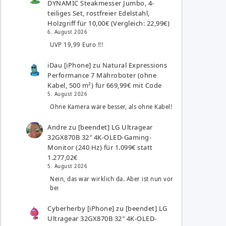
DYNAMIC Steakmesser Jumbo, 4-
teiliges Set, rostfreier Edelstahl,
Holzgriff für 10,00€ (Vergleich: 22,99€)
6. August 2026
UVP 19,99 Euro !!!
iDau [iPhone]
zu
Natural Expressions
Performance 7 Mähroboter (ohne
Kabel, 500 m²) für 669,99€ mit Code
5. August 2026
Ohne Kamera wäre besser, als ohne Kabel!
Andre
zu
[beendet] LG Ultragear
32GX870B 32″ 4K-OLED-Gaming-
Monitor (240 Hz) für 1.099€ statt
1.277,02€
5. August 2026
Nein, das war wirklich da. Aber ist nun vor
bei
Cyberherby [iPhone]
zu
[beendet] LG
Ultragear 32GX870B 32″ 4K-OLED-