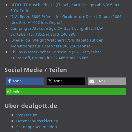
BEDELITE Kuscheldecke (Flanell, Karo-Design) ab 6,99€ mit
50%-Code
ING: Bis zu 300€ Prämie für Girokonto + Direkt-Depot (200€
fürs Giro + 100€ fürs Depot)
Campingaz Attitude 2go CV Gas-Tischgrill (2,4 kW,
portabel) für 185,59€ statt 246,99€
[wieder da] Weight Watchers: 75% Rabatt auf den
Monatspreis für 12 Monate (=6,25€/Monat)
Philips Wasserkocher Conscious (1,7 l, recycelter
Kunststoff, Creme) für 32,46€ statt 36,66€
Social Media / Teilen
teilen
teilen
E-Mail
teilen
Über dealgott.de
Impressum
Datenschutzerklärung
Schnäppchen melden