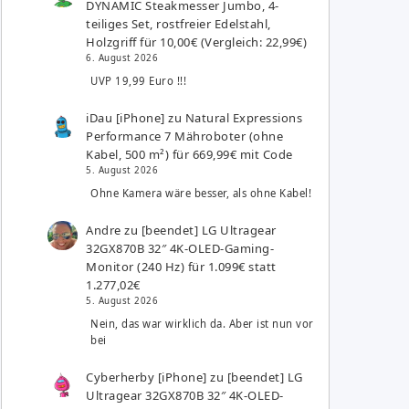
DYNAMIC Steakmesser Jumbo, 4-
teiliges Set, rostfreier Edelstahl,
Holzgriff für 10,00€ (Vergleich: 22,99€)
6. August 2026
UVP 19,99 Euro !!!
iDau [iPhone]
zu
Natural Expressions
Performance 7 Mähroboter (ohne
Kabel, 500 m²) für 669,99€ mit Code
5. August 2026
Ohne Kamera wäre besser, als ohne Kabel!
Andre
zu
[beendet] LG Ultragear
32GX870B 32″ 4K-OLED-Gaming-
Monitor (240 Hz) für 1.099€ statt
1.277,02€
5. August 2026
Nein, das war wirklich da. Aber ist nun vor
bei
Cyberherby [iPhone]
zu
[beendet] LG
Ultragear 32GX870B 32″ 4K-OLED-